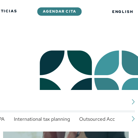
TICIAS
AGENDAR CITA
ENGLISH
PA
International tax planning
Outsourced Accounting