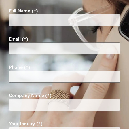
Full Name (*)
Email (*)
Phone (*)
Company Name (*)
Your Inquiry (*)