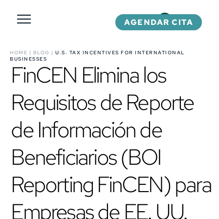
AGENDAR CITA
HOME
|
BLOG
|
U.S. TAX INCENTIVES FOR INTERNATIONAL
BUSINESSES
FinCEN Elimina los
Requisitos de Reporte
de Información de
Beneficiarios (BOI
Reporting FinCEN) para
Empresas de EE. UU.