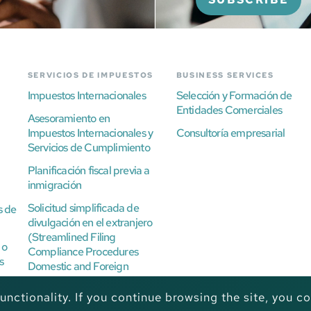
SERVICIOS DE IMPUESTOS
BUSINESS SERVICES
Impuestos Internacionales
Selección y Formación de
Entidades Comerciales
Asesoramiento en
Impuestos Internacionales y
Consultoría empresarial
Servicios de Cumplimiento
Planificación fiscal previa a
inmigración
Solicitud simplificada de
s de
divulgación en el extranjero
(Streamlined Filing
 o
Compliance Procedures
s
Domestic and Foreign
Offshore Disclosure)
nctionality. If you continue browsing the site, you co