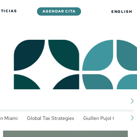
TICIAS
AGENDAR CITA
ENGLISH
in Miami
Global Tax Strategies
Guillen Pujol CPA
In