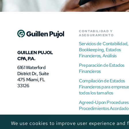
CONTABILIDAD Y
ASEGURAMIENTO
Servicios de Contabilidad,
Bookkeeping, Estados
GUILLEN PUJOL
Financieros, Análisis
CPA, P.A.
Preparación de Estados
6161 Waterford
Financieros
District Dr., Suite
475 Miami, FL
Compilación de Estados
33126
Financieros para empresa
todos los tamaños
Agreed-Upon Procedures
Procedimientos Acordado
We use cookies to improve user experience and fu